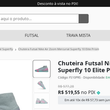
Desconto à vista no PIX!
FUTSAL
TRAVA MISTA
›
l Superfly
Chuteira Futsal Nike Air Zoom Mercurial Superfly 10 Elite Prism
Chuteira Futsal N
Superfly 10 Elite
Código: FS10PRS - Disponibilidade:
Em
R$
577,28
R$
519,55
no PIX
Em até 10x de
R$
57,73
sem jur