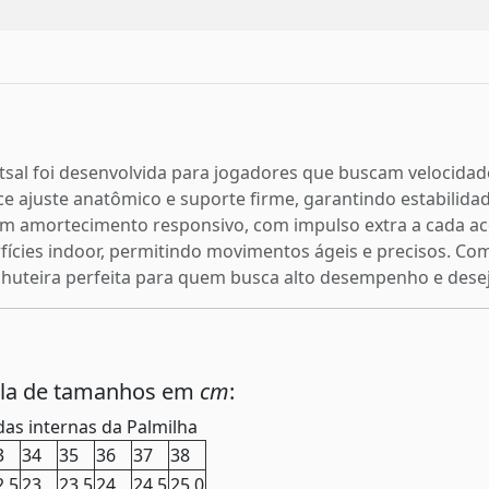
Futsal foi desenvolvida para jogadores que buscam velocida
e ajuste anatômico e suporte firme, garantindo estabilidad
m amortecimento responsivo, com impulso extra a cada ace
ícies indoor, permitindo movimentos ágeis e precisos. Com
 chuteira perfeita para quem busca alto desempenho e desej
ela de tamanhos em
cm
:
as internas da Palmilha
3
34
35
36
37
38
2,5
23
23,5
24
24,5
25,0