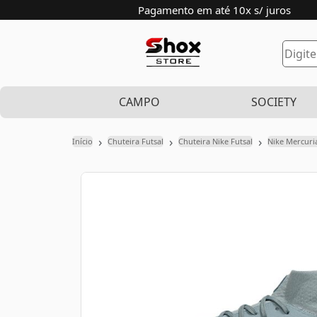
Pagamento em até 10x s/ juros
CAMPO
SOCIETY
›
›
›
Início
Chuteira Futsal
Chuteira Nike Futsal
Nike Mercuria