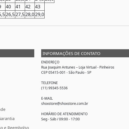
9
40
41
42
43
5,5
26,5
27,5
28,0
29,0
INFORMAÇÕES DE CONTATO
ENDEREÇO
Rua Joaquim Antunes –
Loja Virtual
- Pinheiros
CEP 05415-001 - São Paulo - SP
TELEFONE
(11) 99345-5536
E-MAIL
shoxstore@shoxstore.com.br
ade
HORÁRIO DE ATENDIMENTO
Garantia
Seg - Sáb / 09:00 - 17:00
ção e Reembolso