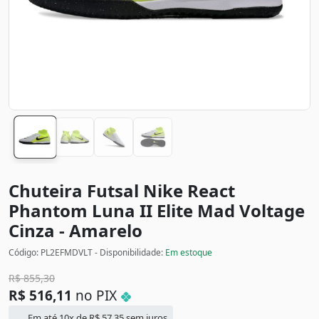
Chuteira Futsal Nike React
Phantom Luna II Elite Mad Voltage
Cinza - Amarelo
Código: PL2EFMDVLT - Disponibilidade:
Em estoque
R$
855,30
R$
516,11
no PIX
Em até 10x de
R$
57,35
sem juros