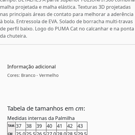
malha projetada e malha elástica. Texturas 3D projetadas
nas principais áreas de contato para melhorar a aderência
à bola. Entressola de EVA. Solado de borracha multi-travas
de perfil baixo. Logo do PUMA Cat no calcanhar e na ponta
da chuteira.
Informação adicional
Cores: Branco - Vermelho
Tabela de tamanhos em
cm
:
Medidas internas da Palmilha
37
38
39
40
41
42
43
TAM.
25,0
25,5
26,5
27,0
28,0
28,5
29,5
CM