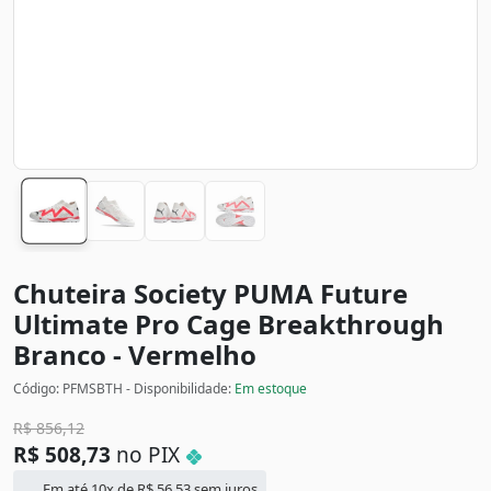
Chuteira Society PUMA Future
Ultimate Pro Cage Breakthrough
Branco - Vermelho
Código: PFMSBTH - Disponibilidade:
Em estoque
R$
856,12
R$
508,73
no PIX
Em até 10x de
R$
56,53
sem juros