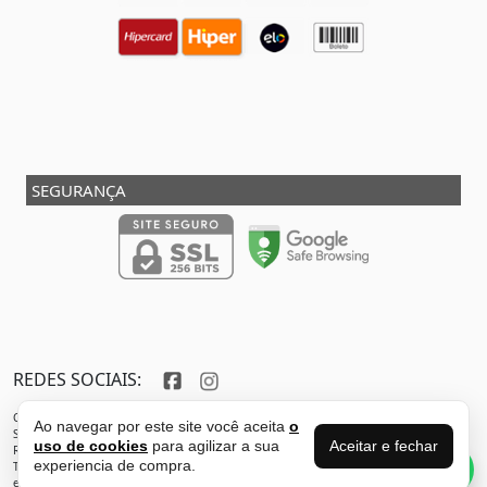
SEGURANÇA
REDES SOCIAIS:
Copyright © 2013 - 2026 - SHOX STORE DO BRASIL - Marca pertencente à VFR SPORTS E
Ao navegar por este site você aceita
o
SERVICOS ADMINISTRATIVOS LTDA CNPJ: 32.346.663/0001-59 - Localizada do endereço:
Aceitar e fechar
uso de cookies
para agilizar a sua
Rua Joaquim Antunes - São Paulo - SP - 05435-030
Perguntas sobre
experiencia de compra.
Todos os direitos reservados. Proibida reprodução total ou parcial deste sítio
esse produto?
eletrônico sem autorização prévia.