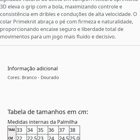
3D eleva o grip com a bola, maximizando controle e
consistência em dribles e conduções de alta velocidade. O
colar Primeknit abraça o pé com firmeza e naturalidade,
proporcionando encaixe seguro e liberdade total de
movimentos para um jogo mais fluido e decisivo.
Informação adicional
Cores: Branco - Dourado
Tabela de tamanhos em
cm
:
Medidas internas da Palmilha
33
34
35
36
37
38
TAM.
22
22,5
23
24
24,5
25,0
CM