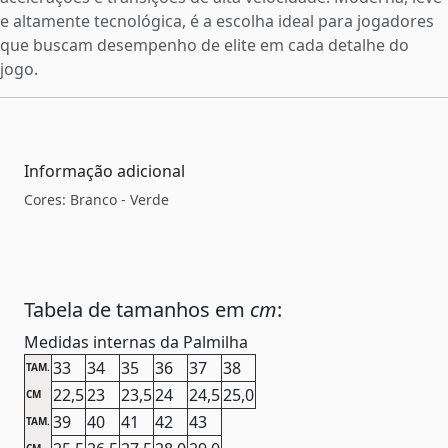
e altamente tecnológica, é a escolha ideal para jogadores
que buscam desempenho de elite em cada detalhe do
jogo.
Informação adicional
Cores: Branco - Verde
Tabela de tamanhos em
cm
:
Medidas internas da Palmilha
33
34
35
36
37
38
TAM.
22,5
23
23,5
24
24,5
25,0
CM
39
40
41
42
43
TAM.