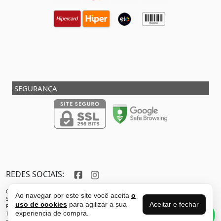
SEGURANÇA
REDES SOCIAIS:
Copyright © 2013 - 2026 - SHOX STORE DO BRASIL - Marca pertencente à VFR SPORTS E
Ao navegar por este site você aceita
o
SERVICOS ADMINISTRATIVOS LTDA CNPJ: 32.346.663/0001-59 - Localizada do endereço:
Aceitar e fechar
uso de cookies
para agilizar a sua
Rua Joaquim Antunes - São Paulo - SP - 05435-030
Perguntas sobre
experiencia de compra.
Todos os direitos reservados. Proibida reprodução total ou parcial deste sítio
esse produto?
eletrônico sem autorização prévia.